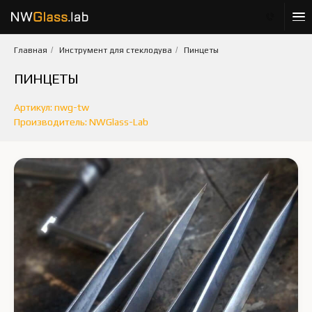
Главная
/
Инструмент для стеклодува
/
Пинцеты
ПИНЦЕТЫ
Артикул: nwg-tw
Производитель: NWGlass-Lab