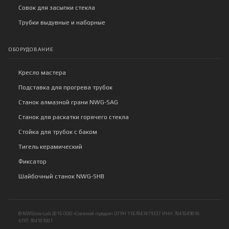
Совок для засыпки стекла
Трубки выдувные и наборные
ОБОРУДОВАНИЕ
Кресло мастера
Подставка для прогрева трубок
Станок алмазной грани NWG-SAG
Станок для раскатки горячего стекла
Стойка для трубок с баком
Тигель керамический
Фиксатор
Шайбочный станок NWG-SHB
© NWGlass-Lab 2016
·
ООО «Соляной городок»
·
ОГРН 1167847479337
·
ИНН 7841049896
·
КПП 784101001