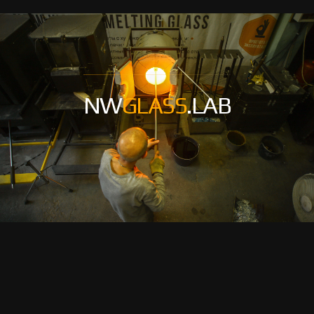
NW
GLASS
.LAB