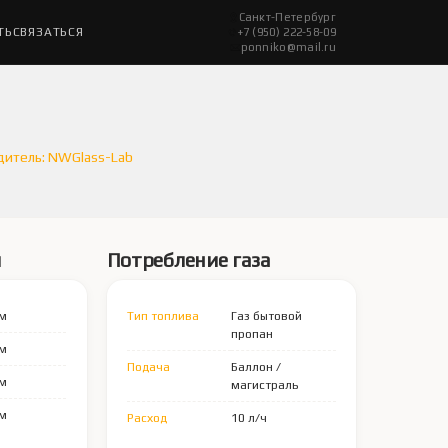
Санкт-Петербург
ТЬ
СВЯЗАТЬСЯ
+7 (950) 222-58-09
ponniko@mail.ru
итель: NWGlass-Lab
ы
Потребление газа
мм
Тип топлива
Газ бытовой
пропан
мм
Подача
Баллон /
мм
магистраль
мм
Расход
10 л/ч