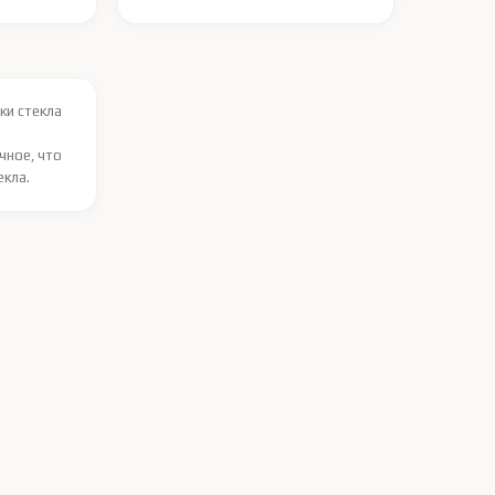
ки стекла
чное, что
екла.