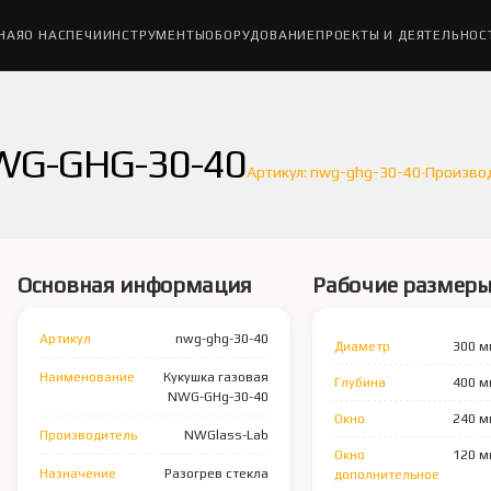
НАЯ
О НАС
ПЕЧИ
ИНСТРУМЕНТЫ
ОБОРУДОВАНИЕ
ПРОЕКТЫ И ДЕЯТЕЛЬНОС
WG-GHG-30-40
·
Артикул: nwg-ghg-30-40
Производ
Основная информация
Рабочие размер
Артикул
nwg-ghg-30-40
Диаметр
300 
Наименование
Кукушка газовая
Глубина
400 
NWG-GHg-30-40
Окно
240 
Производитель
NWGlass-Lab
Окно
120 
Назначение
Разогрев стекла
дополнительное