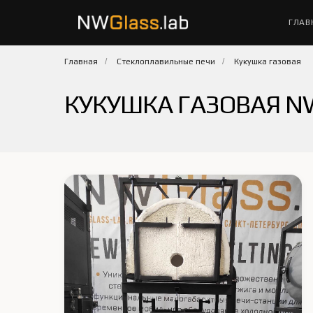
ГЛАВ
Главная
/
Стеклоплавильные печи
/
Кукушка газовая
КУКУШКА ГАЗОВАЯ N