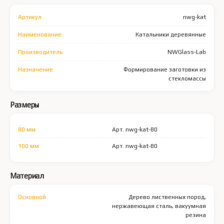
Артикул
nwg-kat
Наименование
Катальники деревянные
Производитель
NWGlass-Lab
Назначение
Формирование заготовки из
стекломассы
Размеры
80 мм
Арт. nwg-kat-80
100 мм
Арт. nwg-kat-80
Материал
Основной
Дерево лиственных пород,
нержавеющая сталь, вакуумная
резина