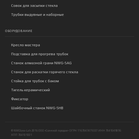
Совок для засыпки стекла
Трубки выдувные и наборные
ОБОРУДОВАНИЕ
Кресло мастера
Подставка для прогрева трубок
Станок алмазной грани NWG-SAG
Станок для раскатки горячего стекла
Стойка для трубок с баком
Тигель керамический
Фиксатор
Шайбочный станок NWG-SHB
© NWGlass-Lab 2016
·
ООО «Соляной городок»
·
ОГРН 1167847479337
·
ИНН 7841049896
·
КПП 784101001